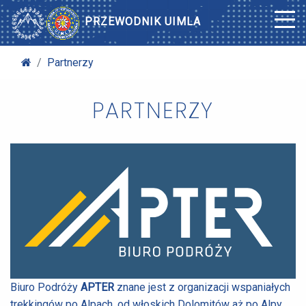
PRZEWODNIK UIMLA
Partnerzy
PARTNERZY
Biuro Podróży
APTER
znane jest z organizacji wspaniałych
trekkingów po Alpach, od włoskich Dolomitów aż po Alpy