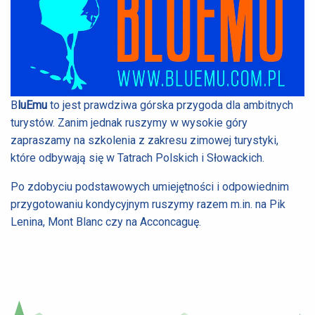
B
luEmu
to jest prawdziwa górska przygoda dla ambitnych
turystów. Zanim jednak ruszymy w wysokie góry
zapraszamy na szkolenia z zakresu zimowej turystyki,
które odbywają się w Tatrach Polskich i Słowackich.
Po zdobyciu podstawowych umiejętności i odpowiednim
przygotowaniu kondycyjnym ruszymy razem m.in. na Pik
Lenina, Mont Blanc czy na Acconcaguę.