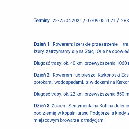
Terminy
: 23-25.04.2021
/
07-09.05.2021
/
28-3
Dzień 1
. Rowerem: Izerskie przestrzenie – tra
Izery, zatrzymamy się na Stacji Orle na opowie
Długość trasy: ok. 40 km; przewyższenia 1060 
Dzień 2
. Rowerem lub pieszo: Karkonoski Eks
potokami, wodospadami, z widokami na Karkonos
Długość trasy: ok. 22 km; przewyższenia 850 m
Dzień 3
. Żukiem: Sentymentalna Kotlina Jele
pod ziemią w kopalni uranu Podgórze, a kiedy 
miejscowym browarze z tradycjami.