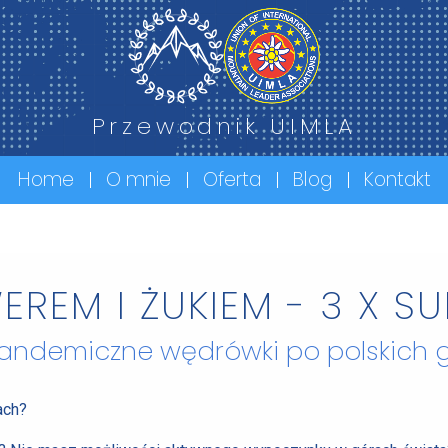
Przewodnik UIMLA
Home
O mnie
Oferta
Blog
Kontakt
REM I ŻUKIEM - 3 X S
 pandemiczne wędrówki po polskich 
ach?