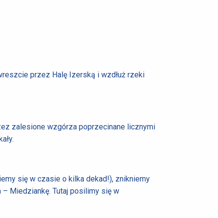
wreszcie przez Halę Izerską i wzdłuż rzeki
zez zalesione wzgórza poprzecinane licznymi
ały.
my się w czasie o kilka dekad!), znikniemy
– Miedziankę. Tutaj posilimy się w