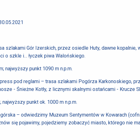
0.05.2021
sa szlakami Gór Izerskich, przez osiedle Huty, dawne kopalnie, 
ści o szkle i… łyczek piwa Walońskiego.
m; najwyższy punkt 1090 m n.p.m.
press pod reglami – trasa szlakami Pogórza Karkonoskiego, pr
ze - Śnieżne Kotły, z licznymi skalnymi ostańcami - Krucze Sk
; najwyższy punkt ok. 1000 m n.p.m.
niogórska – odwiedzimy Muzeum Sentymentów w Kowarach (cofnie
znów się pojawimy, pojedziemy zobaczyć miasto, którego nie ma 