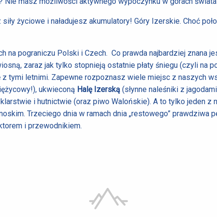
cy? Nie masz możliwości aktywnego wypoczynku w górach świata
siły życiowe i naładujesz akumulatory! Góry Izerskie. Choć po
ch na pograniczu Polski i Czech. Co prawda najbardziej znana j
sną, zaraz jak tylko stopnieją ostatnie płaty śniegu (czyli na po
ię z tymi letnimi. Zapewne rozpoznasz wiele miejsc z naszych
siężycowy!), ukwieconą
Halę Izerską
(słynne naleśniki z jagodami
arstwie i hutnictwie (oraz piwo Walońskie). A to tylko jeden z 
noskim. Trzeciego dnia w ramach dnia „restowego” prawdziwa 
torem i przewodnikiem.