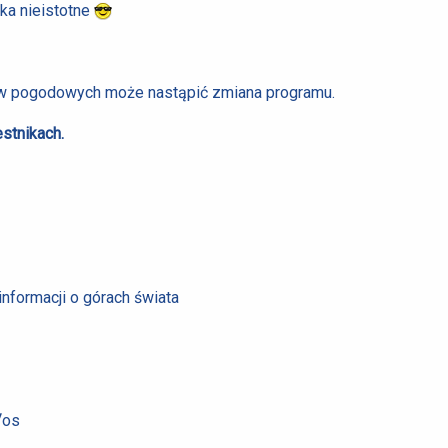
uka nieistotne
w pogodowych może nastąpić zmiana programu.
stnikach.
nformacji o górach świata
/
os