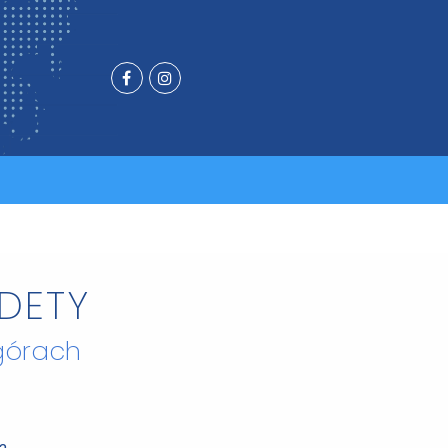
UDETY
górach