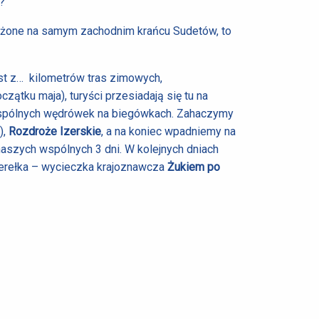
?
łożone na samym zachodnim krańcu Sudetów, to
est z… kilometrów tras zimowych,
czątku maja), turyści przesiadają się tu na
 wspólnych wędrówek na biegówkach. Zahaczymy
),
Rozdroże Izerskie
, a na koniec wpadniemy na
naszych wspólnych 3 dni. W kolejnych dniach
perełka – wycieczka krajoznawcza
Żukiem
po