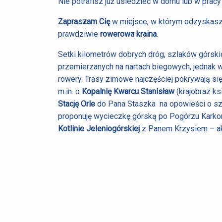
Nie potrafisz już usiedzieć w domu lub w pra
Zapraszam Cię
w miejsce, w którym odzyskasz 
prawdziwie
rowerowa kraina
.
Setki kilometrów dobrych dróg, szlaków górski
przemierzanych na nartach biegowych, jednak wio
rowery. Trasy zimowe najczęściej pokrywają s
m.in. o
Kopalnię Kwarcu Stanisław
(krajobraz k
Stację Orle
do Pana Staszka na opowieści o szkl
proponuję wycieczkę górską po Pogórzu Karko
Kotlinie Jeleniogórskiej
z Panem Krzysiem – ak